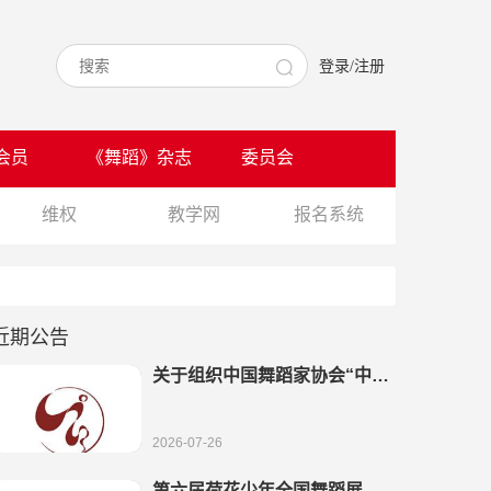
登录/注册
会员
《舞蹈》杂志
委员会
维权
教学网
报名系统
近期公告
关于组织中国舞蹈家协会“中国
舞考级”全国教学成果展演的通
知
2026-07-26
第六届荷花少年全国舞蹈展演